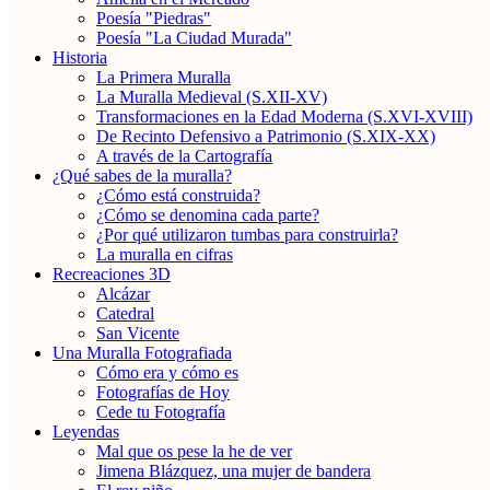
Poesía "Piedras"
Poesía "La Ciudad Murada"
Historia
La Primera Muralla
La Muralla Medieval (S.XII-XV)
Transformaciones en la Edad Moderna (S.XVI-XVIII)
De Recinto Defensivo a Patrimonio (S.XIX-XX)
A través de la Cartografía
¿Qué sabes de la muralla?
¿Cómo está construida?
¿Cómo se denomina cada parte?
¿Por qué utilizaron tumbas para construirla?
La muralla en cifras
Recreaciones 3D
Alcázar
Catedral
San Vicente
Una Muralla Fotografiada
Cómo era y cómo es
Fotografías de Hoy
Cede tu Fotografía
Leyendas
Mal que os pese la he de ver
Jimena Blázquez, una mujer de bandera