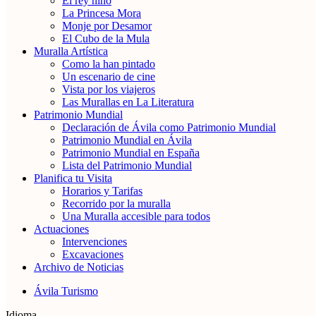
El rey niño
La Princesa Mora
Monje por Desamor
El Cubo de la Mula
Muralla Artística
Como la han pintado
Un escenario de cine
Vista por los viajeros
Las Murallas en La Literatura
Patrimonio Mundial
Declaración de Ávila como Patrimonio Mundial
Patrimonio Mundial en Ávila
Patrimonio Mundial en España
Lista del Patrimonio Mundial
Planifica tu Visita
Horarios y Tarifas
Recorrido por la muralla
Una Muralla accesible para todos
Actuaciones
Intervenciones
Excavaciones
Archivo de Noticias
Ávila Turismo
Idioma