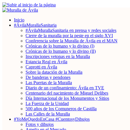
Inicio
#ÁvilaMurallaSanitaria
#ÁvilaMurallaSanitaria en prensa y redes sociales
Cierre de la muralla por la peste en el siglo XVI
Conferencia sobre la Muralla de Ávila en el MAN
Crónicas de lo humano y lo divino (I)
Crónicas de lo humano y lo divino (II)
Inscripciones vetonas en la Muralla
Estancia Real en Ávila
Caprotti en Ávila
Sobre la datación de la Muralla
De banderas y pendones
Las Puertas de la Muralla
Diario de un confinamiento: Ávila en TVE
Centenario del nacimiento de Miguel Delibes
Día Internacional de los Monumentos y Sitios
La Fuerza de la Unidad
500 años de los Comuneros de Castilla
Las Calles de la Muralla
#YoMeQuedoEnCasa #CuentosyDibujos
Fotos y dibujos
Amelia en el Mercado