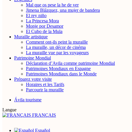
Mal que os pese la he de ver
Jimena Blázquez, una mujer de bandera
El rey niño
La Princesa Mora
Monje por Desamor
El Cubo de la Mula
Muraille artistique
Comment ont-ils peint la muraille
La muraille, un décor de cinéma
La muraille vue par les voyageurs
Patrimoine Mondial
Déclaration d’Avila comme patrimoine Mondial
Patrimoines Mondiaux en Espagne
Patrimoines Mondiaux dans le Monde
Préparez votre visite
Horaires et les Tarifs
Parcourir la muraille
Ávila tourisme
Langue
FRANÇAIS
Español