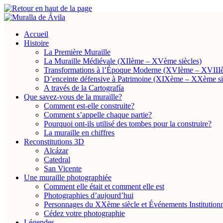
Accueil
Histoire
La Première Muraille
La Muraille Médiévale (XIIème – XVème siècles)
Transformations à l’Époque Moderne (XVIème – XVIIIè
D’enceinte défensive à Patrimoine (XIXème – XXème si
A través de la Cartografía
Que savez-vous de la muraille?
Comment est-elle construite?
Comment s’appelle chaque partie?
Pourquoi ont-ils utilisé des tombes pour la construire?
La muraille en chiffres
Reconstitutions 3D
Alcázar
Catedral
San Vicente
Une muraille photographiée
Comment elle était et comment elle est
Photographies d’aujourd’hui
Personnages du XXème siècle et Événements Institutionn
Cédez votre photographie
Légendes