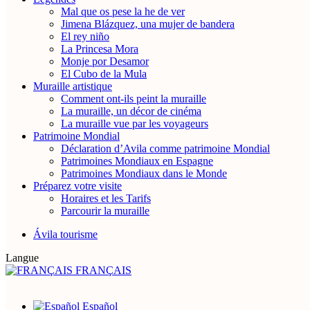
Mal que os pese la he de ver
Jimena Blázquez, una mujer de bandera
El rey niño
La Princesa Mora
Monje por Desamor
El Cubo de la Mula
Muraille artistique
Comment ont-ils peint la muraille
La muraille, un décor de cinéma
La muraille vue par les voyageurs
Patrimoine Mondial
Déclaration d’Avila comme patrimoine Mondial
Patrimoines Mondiaux en Espagne
Patrimoines Mondiaux dans le Monde
Préparez votre visite
Horaires et les Tarifs
Parcourir la muraille
Ávila tourisme
Langue
FRANÇAIS
Español