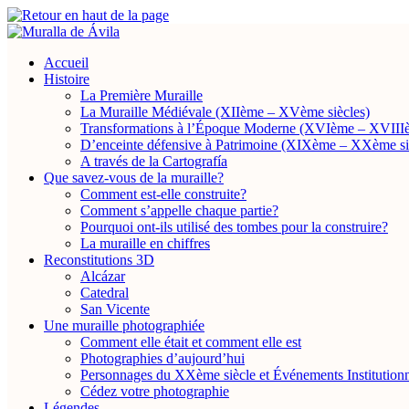
Accueil
Histoire
La Première Muraille
La Muraille Médiévale (XIIème – XVème siècles)
Transformations à l’Époque Moderne (XVIème – XVIIIè
D’enceinte défensive à Patrimoine (XIXème – XXème si
A través de la Cartografía
Que savez-vous de la muraille?
Comment est-elle construite?
Comment s’appelle chaque partie?
Pourquoi ont-ils utilisé des tombes pour la construire?
La muraille en chiffres
Reconstitutions 3D
Alcázar
Catedral
San Vicente
Une muraille photographiée
Comment elle était et comment elle est
Photographies d’aujourd’hui
Personnages du XXème siècle et Événements Institutionn
Cédez votre photographie
Légendes