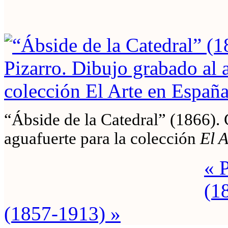
“Ábside de la Catedral” (1866). 
aguafuerte para la colección
El 
« 
(1
(1857-1913) »