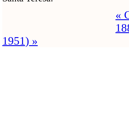
« 
18
1951) »